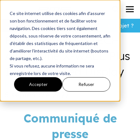
Ce site internet utilise des cookies afin d’assurer
son bon fonctionnement et de faciliter votre
Un projet ?
navigation. Des cookies tiers sont également
déposés, sous réserve de votre consentement, afin
Presentation QSTECH
d’établir des statistiques de fréquentation et
d’améliorer l’interactivité du site internet (boutons
All-In-One X-WALL Plus
de partage, etc.).
Si vous refusez, aucune information ne sera
Intelligent Led Display
enregistrée lors de votre visite.
Paul Morris
Accepter
Refuser
5 septembre 2022
Communiqué de
presse