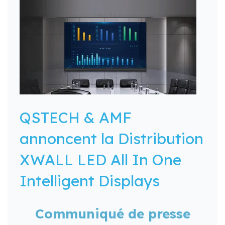
QSTECH & AMF
annoncent la Distribution
XWALL LED All In One
Intelligent Displays
Communiqué de presse