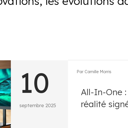
ovations, les évolutions d
10
Par Camille Morris
All-In-One : Un terme galvaudé, une
réalité sig
septembre 2025