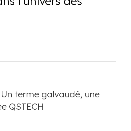
ans l'univers des
née QSTECH