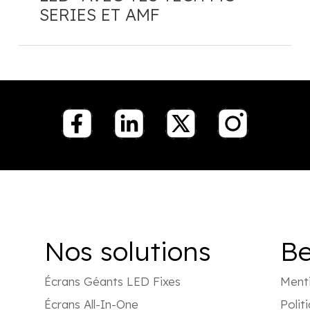
SERIES ET AMF
Nos solutions
Be
Écrans Géants LED Fixes
Menti
Écrans All-In-One
Polit