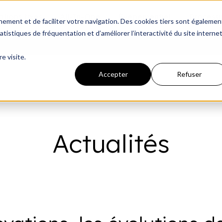
ations fixes
All-In-One
Évènementiel
Process
nnement et de faciliter votre navigation. Des cookies tiers sont égalemen
Montrer le sous-menu pour Inst
Montrer le sous-men
Montrer 
tistiques de fréquentation et d’améliorer l’interactivité du site interne
e visite.
Accepter
Refuser
Actualités