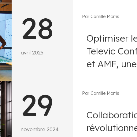
28
Par Camille Morris
Optimiser les espaces de réunion :
Televic Co
avril 2025
et AMF, un
29
Par Camille Morris
Collaboration avec CECOCECO :
révolutionn
novembre 2024