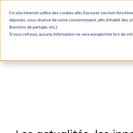
Advanced Led Display
Install
& Engineering
Ce site internet utilise des cookies afin d’assurer son bon fonctio
déposés, sous réserve de votre consentement, afin d’établir des sta
(boutons de partage, etc.).
Si vous refusez, aucune information ne sera enregistrée lors de votr
Installations fixes