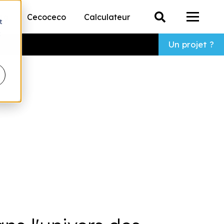
ing
Cecoceco
Calculateur
t
allations fixes
u pour All-In-One
le sous-menu pour Évènementiel
Montrer le sous-menu pour Processi
t
Un projet ?